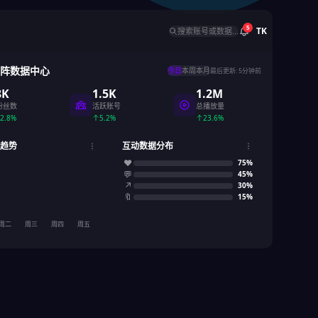
5
TK
搜索账号或数据...
k矩阵数据中心
今日
本周
本月
最后更新: 5分钟前
8K
1.5K
1.2M
粉丝数
活跃账号
总播放量
2.8%
5.2%
23.6%
趋势
互动数据分布
♥
75
%
💬
45
%
↗
30
%
🔖
15
%
周二
周三
周四
周五