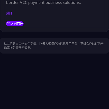
border VCC payment business solutions.
热门
访问官网
以上信息由合作伙伴提供，TK云大师仅作为信息展示平台，不对合作伙伴的产
品或服务做任何担保。